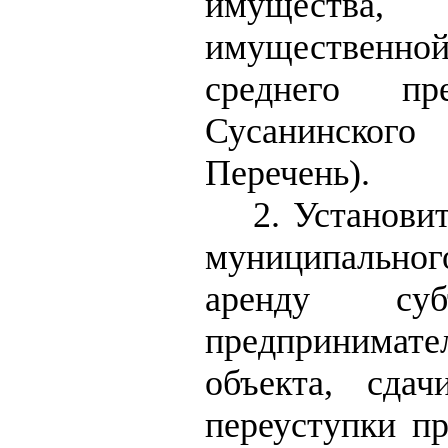
имущества, 
имущественн
среднего пр
Сусанинского
Перечень).
2. Установи
муниципально
аренду су
предпринимател
объекта, сдач
переуступки пр