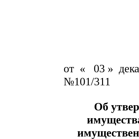
от
«
03 »
дек
№101/311
Об утве
имущества
имуществен