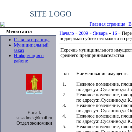
Суббота, 08.08.2026, 09:44
SITE LOGO
Главная страница
|
В
Меню сайта
Начало
»
2009
»
Январь
»
16
» Пере
поддержки субъектам малого и сре
Главная страница
Муниципальный
Перечнь муниципального имуществ
заказ
среднего предпринимательства
Информация о
районе
п/п
Наименование имущества
1.
Нежилое помещение, площа
по адресу:п.Сусанино,ул.Л
2.
Нежилое помещение, площа
по адресу:п.Сусанино,ул.К
3.
Нежилое помещение, площа
по адресу:п.Сусанино,ул.О
E-mail:
4.
Нежилое помещение, площа
susadmek@mail.ru
по адресу:п.Сусанино,ул.К
Отдел экономики
5.
Нежилое помещение, площа
по адресу:п.Сусанино,ул.К