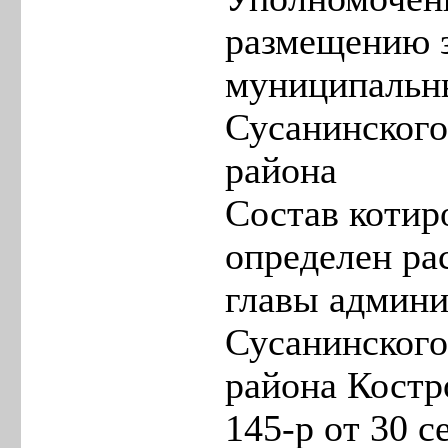
размещению з
муниципальны
Сусанинског
района
Состав котир
определен р
главы админ
Сусанинског
района Костр
145-р от 30 с