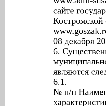
www.adm-susa
сайте государ
Костромской 
www.goszak.re
08 декабря 20
6. Существе
муниципально
являются сл
6.1.
№ п/п Наиме
характеристи