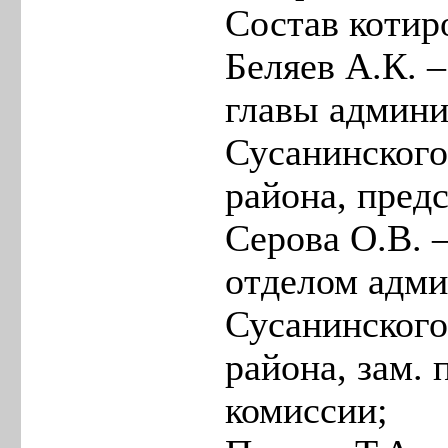
Состав котир
Беляев А.К. –
главы админ
Сусанинског
района, пред
Серова О.В. 
отделом адм
Сусанинског
района, зам. 
комиссии;