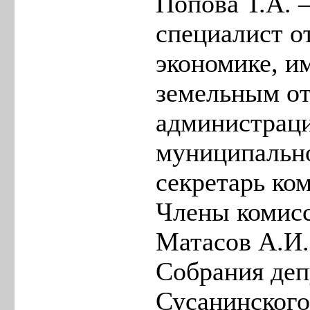
Попова Т.А. 
специалист о
экономике, 
земельным о
администраци
муниципально
секретарь ко
Члены комис
Матасов А.И.
Собрания деп
Сусанинског