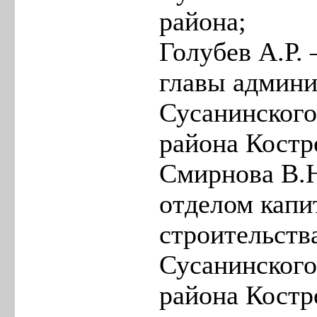
района;
Голубев А.Р. 
главы админ
Сусанинског
района Костр
Смирнова В.Н
отделом капи
строительств
Сусанинског
района Костр