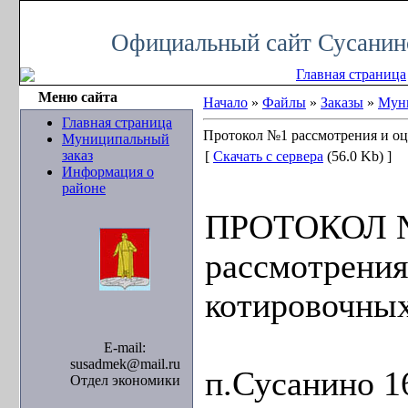
Суббота, 08.08.2026, 07:08
Официальный сайт Сусанин
Главная страница
Меню сайта
Начало
»
Файлы
»
Заказы
»
Муни
Главная страница
Протокол №1 рассмотрения и оц
Муниципальный
заказ
[
Скачать с сервера
(56.0 Kb) ]
Информация о
районе
ПРОТОКОЛ 
рассмотрения
котировочных
E-mail:
susadmek@mail.ru
п.Сусанино 16
Отдел экономики