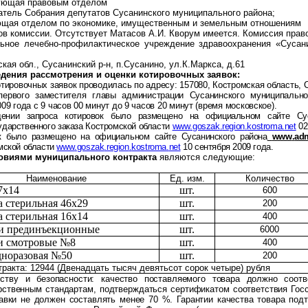
дующая правовым отделом
атель Собрания депутатов Сусанинского муниципального района;
ющая отделом по экономике, имущественным и земельным отношениям
ов комиссии. Отсутствует Матасов А.И. Кворум имеется. Комиссия прав
ное лечебно-профилактическое учреждение здравоохранения «Сусани
ская обл., Сусанинский р-н, п.Сусанино, ул.К.Маркса, д.61
ведения рассмотрения и оценки котировочных заявок:
отировочных заявок проводилась по адресу:
157080, Костромская область, 
 первого заместителя главы администрации Сусанинского муниципальн
09 года с 9 часов 00 минут до 9 часов 20 минут (время московское).
ении запроса котировок было размещено на официальном сайте Сус
ударственного заказа Костромской области
www
.
goszak
.
region
.
kostroma
.
net
02
ок было размещено на официальном сайте Сусанинского района
www
.
ad
омской области
www
.
goszak
.
region
.
kostroma
.
net
10 сентября 2009 года.
овиями муниципального контракта
являются следующие:
Наименование
Ед. изм.
Количество
7х14
шт.
600
 стерильная 46х29
шт.
200
 стерильная 16х14
шт.
400
и прединъекционные
шт.
6000
и смотровые №8
шт.
400
дноразовая №50
шт.
200
ракта: 12944 (Двенадцать тысяч девятьсот сорок четыре) рубля
ству и безопасности:
качество поставляемого товара должно соотв
рственным стандартам, подтверждаться сертификатом соответствия Гос
авки не должен составлять менее 70 %. Гарантии качества товара под