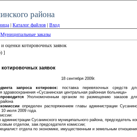
инского района
ница
|
Каталог файлов
|
Вход
»
Муниципальные заказы
 и оценки котировочных заявок
) ]
и котировочных заявок
18 сентября 2009г.
едмета запроса котировок:
поставка перевязочных средств дл
я здравоохранения «Сусанинская центральная районная больница»
 проводится
Уполномоченным органом по размещению заказов для
 района
 комиссии
определен распоряжением главы администрации Сусанинс
 10 июля 2009 года.
миссии:
вы администрации Сусанинского муниципального района, председатель ко
нсовым отделом, зам.председателя комиссии;
специалист отдела по экономике, имущественным и земельным отношения