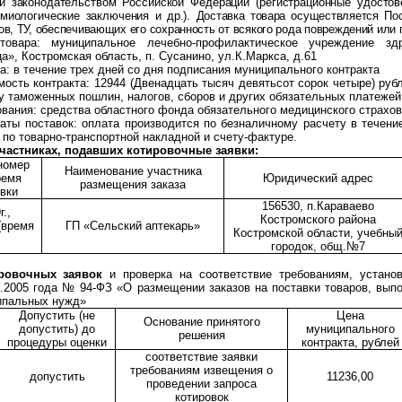
и законодательством Российской Федерации (регистрационные удостове
емиологические заключения и др.).
Доставка товара осуществляется Пос
, ТУ, обеспечивающих его сохранность от всякого рода повреждений или п
товара:
муниципальное лечебно-профилактическое учреждение здр
а», Костромская область, п. Сусанино, ул.К.Маркса, д.61
ра: в течение трех дней со дня подписания муниципального контракта
мость контракта:
12944 (Двенадцать тысяч девятьсот сорок четыре) руб
ту таможенных пошлин, налогов, сборов и других обязательных платежей
ования: средства областного фонда обязательного медицинского страхов
латы поставок:
оплата производится по безналичному расчету в течени
 по товарно-транспортной накладной и счету-фактуре.
участниках, подавших котировочные заявки:
номер
Наименование участника
ремя
Юридический адрес
размещения заказа
вки
156530, п.Караваево
.,
Костромского района
(время
ГП «Сельский аптекарь»
Костромской области, учебны
городок, общ.№7
ировочных заявок
и проверка на соответствие требованиям, установ
.2005 года № 94-ФЗ «О размещении заказов на поставки товаров, выпо
ипальных нужд»
Допустить (не
Цена
Основание принятого
допустить) до
муниципального
решения
процедуры оценки
контракта, рублей
соответствие заявки
требованиям извещения о
допустить
11236,00
проведении запроса
котировок