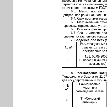
требованиями, установленным
сертификаты, санитарно-эпид
отвечающих требованиям ГОСТов
6.3. Место поставки 
центральная районная больниц
6.4. Срок поставки това
6.5. Максимальная стои
перевозку, страхование, упла
6.6. Источник финансир
6.7. Срок и условия оп
приемки поставленного товара
7. Сведения обо всех 
Регистрационный 
№ п/п
заявки, дата и в
поступления зая
№1, 08.09.2009г
8
16 часов 00 минут 
московское)
8. Рассмотрение кот
Федерального Закона от 21.07
для государственных и муниц
Наименование
№
участника
п/п
размещения заказа
ГП «Сельский
8
аптекарь»