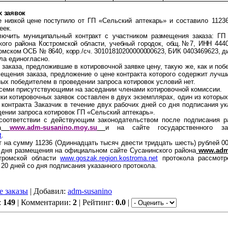
х заявок
 низкой цене поступило от
ГП «Сельский аптекарь» и составило 1123
еек.
ючить муниципальный контракт с участником размещения заказа:
ГП 
кого района Костромской области, учебный городок, общ.№7, ИНН 4440
омском ОСБ № 8640, корр./сч. 30101810200000000623, БИК 0403469623, д
ла единогласно.
заказа, предложившие в котировочной заявке цену, такую же, как и поб
мещения заказа, предложение о цене контракта которого содержит лучши
х победителем в проведении запроса котировок условий нет.
семи присутствующими на заседании членами котировочной комиссии.
ки котировочных заявок составлен в двух экземплярах, один из которых
 контракта Заказчик в течение двух рабочих дней со дня подписания ук
дении запроса котировок
ГП «Сельский аптекарь».
соответствии с действующим законодательством после подписания 
а
www
.
adm
-
susanino
.
moy
.
su
и
на сайте государственного за
t
.
т на сумму
11236 (Одиннадцать тысяч двести тридцать шесть) рублей 0
о дня размещения на официальном сайте Сусанинского района
www
.
ad
стромской области
www
.
goszak
.
region
.
kostroma
.
net
протокола рассмотр
 20 дней со дня подписания указанного протокола.
 заказы
| Добавил:
adm-susanino
:
149
| Комментарии:
2
| Рейтинг:
0.0
|