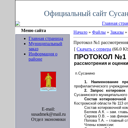
Пятница, 07.08.2026, 11:41
Официальный сайт Сусан
Главная стра
Меню сайта
Начало
»
Файлы
»
Заказы
Главная страница
Протокол №1 рассмотрения
Муниципальный
заказ
[
Скачать с сервера
(66.0 Kb
Информация о
ПРОТОКОЛ №1
районе
рассмотрения и оценк
п.Сусанино
1. Наименование пр
профилактического учреждени
2. Запрос котировок
Сусанинского муниципального
Состав котировочной
Костромской области № 113 от
Состав котировочной ко
E-mail:
Беляев А.К. – зам. гла
susadmek@mail.ru
Серова О.В. – зав.фина
Отдел экономики
Попова Т.А. – главный 
Члены комиссии: