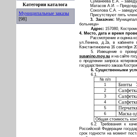
Суманеева Е.А. – заве
Категории каталога
Матасов А.И. – Председ
Соколова С.А. – заведу
Муниципальные заказы
Присутствуют пять член
[98]
3. Заказчик:
Муниципаль
больница»
Адрес:
157080
, Костром
4. Место, дата и время про
Рассмотрение и оценка к
ул.Ленина, д.2а, в кабинете
Константиновича 16 сентября 20
5. Извещение о провед
susanino
.
moy
.
su
и на сайте гос
о продлении запроса котиров
государственного заказа Костр
6. Существенными усл
6.1.
№ п/п
Бинты
1
Салфетка
2
Салфетка
3
Салфетк
4
Перчатк
5
Маска о
6
Общая стоимость конт
6.2. Требования к каче
Российской Федерации госуда
срок годности на момент пост