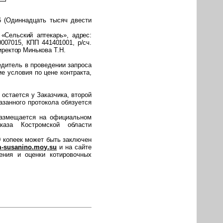
6 (Одиннадцать тысяч двести
«Сельский аптекарь», адрес:
007015, КПП 441401001, р/сч.
иректор Минькова Т.Н.
едитель в проведении запроса
е условия по цене контракта,
 остается у Заказчика, второй
азанного протокола обязуется
размещается на официальном
каза Костромской области
0 копеек
может быть заключен
m
-
susanino
.
moy
.
su
и на сайте
ения и оценки котировочных