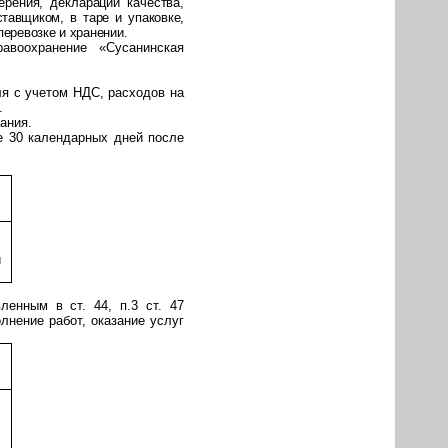
рения, декларации качества,
тавщиком, в таре и упаковке,
еревозке и хранении.
авоохранение «Сусанинская
ля
с учетом НДС, расходов на
.
ания.
е 30 календарных дней после
й
ленным в ст. 44, п.3 ст. 47
лнение работ, оказание услуг