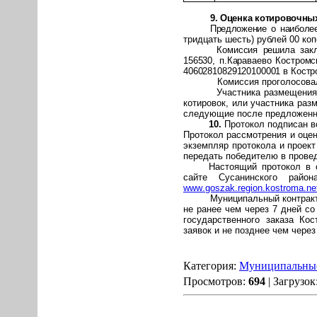
9. Оценка котировочны
Предложение о наиболее
тридцать шесть) рублей 00 коп
Комиссия решила закл
156530, п.Караваево Костромс
40602810829120100001 в Костр
Комиссия проголосова
Участника размещения 
котировок, или участника раз
следующие после предложенны
10.
Протокол подписан в
Протокол рассмотрения и оцен
экземпляр протокола и проект
передать победителю в прове
Настоящий протокол в 
сайте Сусанинского район
www
.
goszak
.
region
.
kostroma
.
ne
Муниципальный контрак
не ранее чем через 7 дней с
государственного заказа Ко
заявок и не позднее чем через
Категория:
Муниципальные
Просмотров:
694
| Загрузок