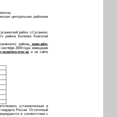
омочна.
нская центральная районная
Сусанинский район, п.Сусанино,
ого района Беляева Анатолия
анинского района
www
.
adm
-
 сентября 2009 года; извещение
m
-
susanino
.
moy
.
su
и на сайте
етствовать установленным в
стандарта России. Остаточный
тверждаются в соответствии с