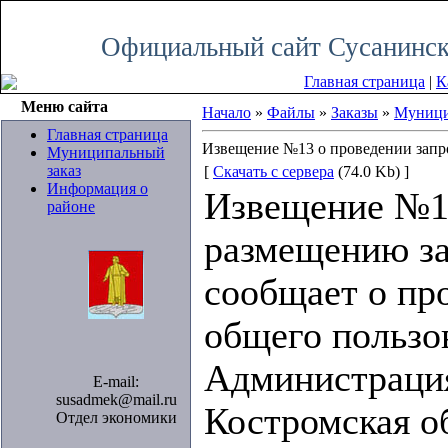
Пятница, 07.08.2026, 07:15
Официальный сайт Сусанинск
Главная страница
|
К
Меню сайта
Начало
»
Файлы
»
Заказы
»
Муници
Главная страница
Извещение №13 о проведении запр
Муниципальный
заказ
[
Скачать с сервера
(74.0 Kb) ]
Информация о
Извещение №13
районе
размещению за
сообщает о про
общего пользо
Администрация
E-mail:
susadmek@mail.ru
Костромская об
Отдел экономики