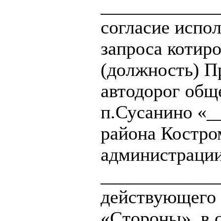
_____________
согласие испо
запроса котир
(должность) П
автодорог общ
п.Сусанино «_
района Костро
администрации
_____________
действующего 
«Стороны», в 