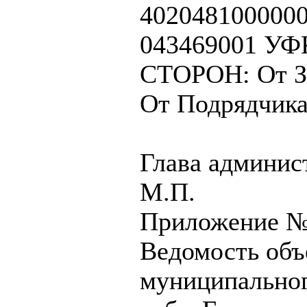
4020481000000
043469001 УФК
СТОРОН: От З
От Подрядчик
Глава админис
М.П.
Приложение №1
Ведомость объ
муниципальног