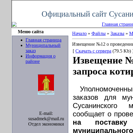
Четверг, 06.08.2026, 06:26
Официальный сайт Сусани
Главная стран
Меню сайта
Начало
»
Файлы
»
Заказы
»
М
Главная страница
Извещение №12 о проведении
Муниципальный
заказ
[
Скачать с сервера
(79.5 Kb) 
Информация о
Извещение №
районе
запроса коти
Уполномоченны
заказов для мун
Сусанинского м
сообщает о прове
E-mail:
susadmek@mail.ru
на поставку
Отдел экономики
муниципал