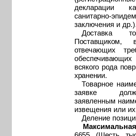
декларации ка
санитарно-эпидем
заключения и др.)
Доставка то
Поставщиком,
отвечающих тре
обеспечивающи
всякого рода пов
хранении.
Товарное наим
заявке должн
заявленным наим
извещения или их
Деление позици
Максимальная
6655 (Шесть тыс