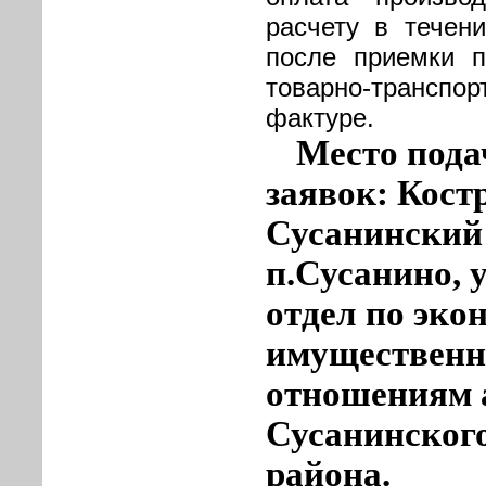
расчету в течен
после приемки п
товарно-транспор
фактуре.
Место пода
заявок: Кост
Сусанинский
п.Сусанино, у
отдел по эко
имущественн
отношениям 
Сусанинског
района.