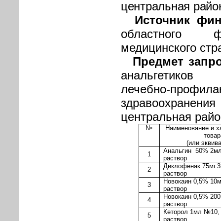
центральная райо
Источник фи
областного ф
медицинского стр
Предмет запр
анальгетиков
лечебно-профила
здравоохран
центральная райо
№
Наименование и х
товар
(или эквив
Анальгин
50% 2м
1
раствор
Диклофенак 75мг.3
2
раствор
Новокаин 0,5% 10м
3
раствор
Новокаин 0,5% 200
4
раствор
Кеторол 1мл №10,
5
раствор