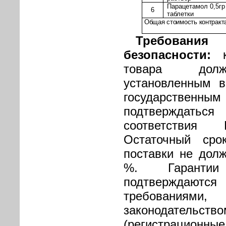
Парацетамол 0,5г
6
таблетки
Общая стоимость контракта
Требован
безопасности:
товара должн
установленным в
государстве
подтверждат
соответствия 
Остаточный сро
поставки не дол
%. Гарантии
подтверждают
требованиям
законодательств
(регистрацио