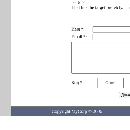
0
That hits the target prefetcly. T
Имя *:
Email *:
Код *:
Copyright MyCorp © 2006