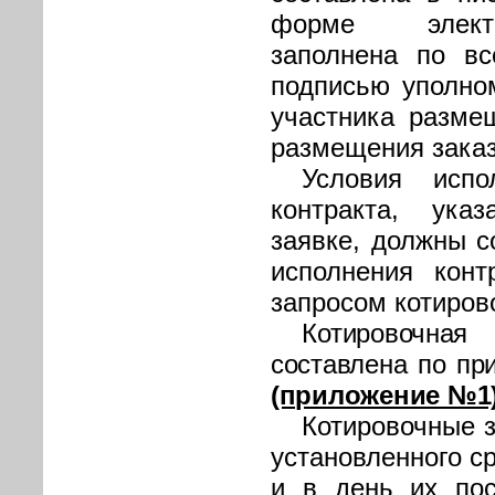
форме электр
заполнена по вс
подписью уполно
участника разме
размещения зака
Условия испо
контракта, ука
заявке, должны с
исполнения конт
запросом котиров
Котировочна
составлена по пр
(приложение №1)
Котировочные з
установленного с
и в день их пос