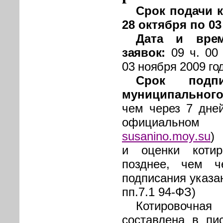
Срок подачи к
28 октября по 03
Дата и врем
заявок:
09 ч. 00 
03 ноября 2009 го
Срок подпи
муниципальног
чем через 7 дне
официально
susanino
.
moy
.
su
)
и оценки коти
позднее, чем 
подписания указан
пп.7.1 94-ФЗ)
Котировочна
составлена в пи