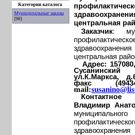
Категории каталога
профилактич
здравоохран
Муниципальные заказы
[98]
центральная ра
Заказчик
:
му
профилактич
здравоохран
центральная райо
Адрес:
157080
Сусанинский 
ул.К.Маркса, д.
факс (494
mail
:
susanino
@
lis
Контактное
Владимир Анат
муниципал
профилактич
здравоохран