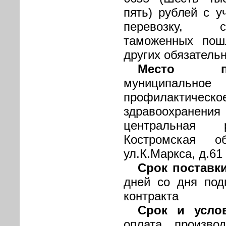
пять) рублей
с у
перевозку, с
таможенных пошл
других обязатель
Место по
муниципал
профилактич
здравоохран
центральная 
Костромская о
ул.К.Маркса, д.61
Срок поставк
дней со дня под
контракта
Срок и усло
оплата произво