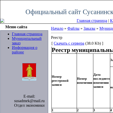
Воскресенье, 09.08.2026, 16:10
Официальный сайт Сусанинск
Главная страница
|
К
Меню сайта
Начало
»
Файлы
»
Заказы
»
Муници
Главная страница
Реестр
Муниципальный
заказ
[
Скачать с сервера
(38.0 Kb) ]
Информация о
Реестр муниципальны
районе
З
Дата
Номер
Номер
последнего
реестровой
изменения
изменения
записи
записи
н
E-mail:
susadmek@mail.ru
Отдел экономики
1
2
3
4