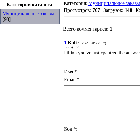
Категория:
Муниципальные заказы
Категории каталога
Просмотров:
707
| Загрузок:
148
| К
Муниципальные заказы
[98]
Всего комментариев:
1
1
Kalie
(14.10.2012 21:57)
0
I think you've just cpautred the answer
Имя *:
Email *:
Код *: