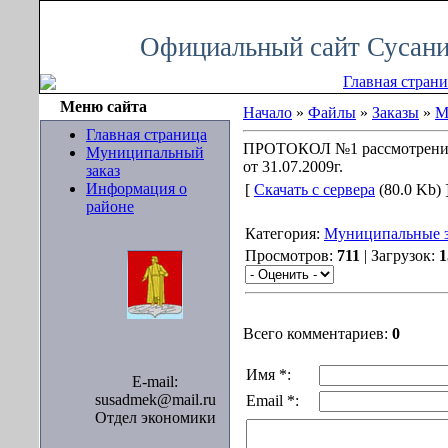
Понедельник, 10.08.2026, 10:42
Официальный сайт Сусани
Главная стран
Меню сайта
Начало
»
Файлы
»
Заказы
»
М
Главная страница
ПРОТОКОЛ №1 рассмотрения 
Муниципальный
от 31.07.2009г.
заказ
Информация о
[
Скачать с сервера
(80.0 Kb) 
районе
Категория:
Муниципальные з
Просмотров:
711
| Загрузок:
1
Всего комментариев:
0
Имя *:
E-mail:
susadmek@mail.ru
Email *:
Отдел экономики