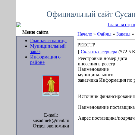
Воскресенье, 09.08.2026, 09:58
Официальный сайт Сусан
Главная стра
Меню сайта
Начало
»
Файлы
»
Заказы
Главная страница
РЕЕСТР
Муниципальный
заказ
[
Скачать с сервера
(572.5 K
Информация о
Реестровый номер Дата
районе
внесения в реестр
Наименование
муниципального
заказчика Информация по 
Источник финансирования
Наименование поставщика
E-mail:
Адрес поставщика/подрядчи
susadmek@mail.ru
Отдел экономики