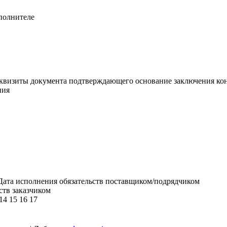
полнителе
еквизиты документа подтверждающего основание заключения ко
ния
 Дата исполнения обязательств поставщиком/подрядчиком
ств заказчиком
 14 15 16 17